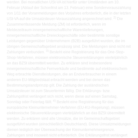
werden. Bei monatlichen USt-VA ist hierfür unter Umständen am 10.
Februar (Ablauf der Schonfrist am 13. Februar) eine Sondervorauszahlung
von 1/11 der Voranmeldungen des Vorjahres erforderlich, die in der letzten
2)
USt-VA auf die Umsatzsteuer-Vorauszahlung angerechnet wird.
Die
Zusammenfassende Meldung (ZM) ist erforderlich, wenn im
Meldezeitraum innergemeinschaftliche Warenlieferungen,
innergemeinschaftliche Dreiecksgeschäfte oder bestimmte sonstige
Leistungen gegenüber Unternehmern (B2B) ausgeführt wurden, die im
übrigen Gemeinschaftsgebiet ansässig sind. Die Meldungen sind nicht mit
3)
Zahlungen verbunden.
Besteht eine Registrierung für das One-Stop-
Shop-Verfahren, müssen elektronische Steuererklärungen vierteljährlich
an das BZSt übermittelt werden. Zu erklären sind insbesondere
innergemeinschaftliche Fernverkäufe und bestimmte auf elektronischem
Weg erbrachte Dienstleistungen, die an Endverbraucher in einem
anderen EU-Mitgliedstaat erbracht werden und bei denen das
Bestimmungslandprinzip gilt. Die Zahlung der ausländischen
Umsatzsteuer ist zum Steuertermin fällig. Die Erklärungs- bzw.
Zahlungsfrist verlängert sich nicht, wenn diese auf einen Samstag,
4)
Sonntag oder Feiertag fällt.
Besteht eine Registrierung für das
europäische Kleinunternehmer-Verfahren (EU-KU-Regelung), müssen
elektronische Steuererklärungen vierteljährlich an das BZSt übermittelt
werden. Zu erklären sind alle Umsätze, die im Gemeinschaftsgebiet
ausgeführt wurden (einschließlich Deutschland). Diese Umsatzmeldungen
dienen lediglich der Überwachung der Kleinunternehmergrenze.
Zahlungen sind insoweit nicht erforderlich. Die Erklärungsfrist verlängert