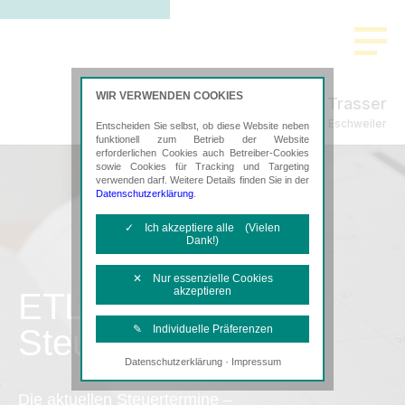
WIR VERWENDEN COOKIES
Letmathe & Trasser
Steuerberatung in Eschweiler
Entscheiden Sie selbst, ob diese Website neben
funktionell zum Betrieb der Website
erforderlichen Cookies auch Betreiber-Cookies
sowie Cookies für Tracking und Targeting
verwenden darf. Weitere Details finden Sie in der
Datenschutzerklärung
.
✓ Ich akzeptiere alle (Vielen
Dank!)
✕ Nur essenzielle Cookies
akzeptieren
ETL
Steuertermine
✎ Individuelle Präferenzen
·
Datenschutzerklärung
Impressum
Notwendige Cookies
Diese Cookies sind erforderlich, um die
Die aktuellen Steuertermine –
grundlegende Funktionalität der Website