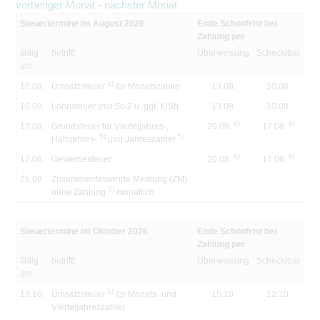
vorheriger Monat
-
nächster Monat
Steuertermine im August 2026
Ende Schonfrist bei
Zahlung per
fällig
betrifft
Überweisung
Scheck/bar
am
1)
10.08.
Umsatzsteuer
für Monatszahler
13.08.
10.08.
10.08.
Lohnsteuer (mit SolZ u. ggf. KiSt)
13.08.
10.08.
8)
8)
17.08.
Grundsteuer für Vierteljahres-,
20.08.
17.08.
5)
5)
Halbjahres-
und Jahreszahler
8)
8)
17.08.
Gewerbesteuer
20.08.
17.08.
25.08.
Zusammenfassende Meldung (ZM)
2)
ohne Zahlung
monatlich
Steuertermine im Oktober 2026
Ende Schonfrist bei
Zahlung per
fällig
betrifft
Überweisung
Scheck/bar
am
1)
12.10.
Umsatzsteuer
für Monats- und
15.10.
12.10.
Vierteljahreszahler