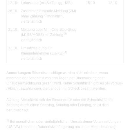
12.10.
Lohnsteuer (mit SolZ u. ggf. KiSt)
15.10.
12.10.
26.10.
Zusammenfassende Meldung (ZM)
2)
ohne Zahlung
monatlich,
vierteljährlich
31.10.
Meldung über Mini-One-Stop-Shop
3)
(M1SS/MOSS) mit Zahlung
vierteljährlich
31.10.
Umsatzmeldung für
4)
Kleinunternehmer (EU-KU)
vierteljährlich
Anmerkungen:
Säumniszuschläge werden nicht erhoben, wenn
innerhalb der Schonfrist von drei Tagen per Überweisung oder
Einzugsermächtigung gezahlt wird. Keine Schonfristen gibt es bei Voraus-
/ Abschlusszahlungen, die bar oder mit Scheck gezahlt werden.
Achtung:
Verschiebt sich der Steuertermin oder die Schonfrist für die
Zahlung durch einen Samstag, Sonntag oder Feiertag, so ist dies
berücksichtigt.
1)
Bei monatlichen oder vierteljährlichen Umsatzsteuer-Voranmeldungen
(USt-VA) kann eine Dauerfristverlängerung um einen Monat beantragt