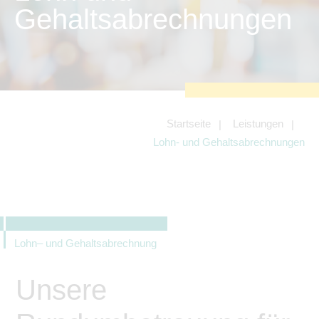
zu sichern.
Gehaltsabrechnungen
Tracking- und Targeting-Cookies
Diese Cookies sind erforderlich, um
unsere Website auf Ihre Bedürfnisse hin
zu optimieren. Hierzu gehört eine
bedarfsgerechte Gestaltung und
fortlaufende Verbesserung unseres
Angebotes einschließlich der
Verknüpfung zu Social-Media-
Angeboten von z.B. Facebook und
Startseite
Leistungen
LinkedIn.
Lohn- und Gehaltsabrechnungen
Betreibercookies
Diese Cookies sind erforderlich, um z.B.
Google Maps zu nutzen oder
eingebettete Videos abspielen zu
können.
Lohn– und Gehaltsabrechnung
Unsere