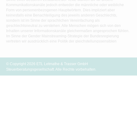
Kommunikationskanäle jedoch entweder die männliche oder weibliche
Form von personenbezogenen Hauptwörtern. Dies impliziert aber
keinesfalls eine Benachteiligung des jeweils anderen Geschlechts,
sondern ist im Sinne der sprachlichen Vereinfachung als
geschlechtsneutral zu verstehen. Alle Menschen mögen sich von den
Inhalten unserer Informationskanäle gleichermaßen angesprochen fühlen.
Im Sinne der Gender Mainstreaming-Strategie der Bundesregierung
vertreten wir ausdrücklich eine Politik der gleichstellungssensiblen
Informationsvermittlung.
© Copyright 2026 ETL Letmathe & Trasser GmbH
Steuerberatungsgesellschaft. Alle Rechte vorbehalten.