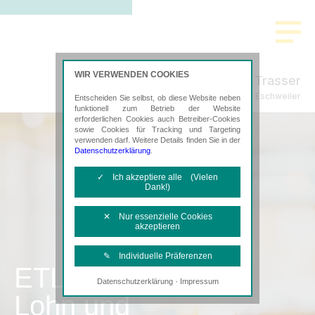
WIR VERWENDEN COOKIES
Letmathe & Trasser
Steuerberatung in Eschweiler
Entscheiden Sie selbst, ob diese Website neben
funktionell zum Betrieb der Website
erforderlichen Cookies auch Betreiber-Cookies
sowie Cookies für Tracking und Targeting
verwenden darf. Weitere Details finden Sie in der
Datenschutzerklärung
.
✓ Ich akzeptiere alle (Vielen
Dank!)
✕ Nur essenzielle Cookies
akzeptieren
✎ Individuelle Präferenzen
ETL
·
Datenschutzerklärung
Impressum
Notwendige Cookies
Lohn und
Diese Cookies sind erforderlich, um die
grundlegende Funktionalität der Website