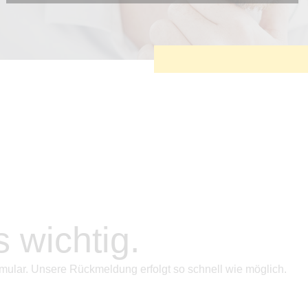
Diese Cookies sind erforderlich, um die grundlegende
Funktionalität der Website zu sichern.
Tracking- und Targeting-Cookies
Diese Cookies sind erforderlich, um unsere Website auf Ihre
Bedürfnisse hin zu optimieren. Hierzu gehört eine
bedarfsgerechte Gestaltung und fortlaufende Verbesserung
unseres Angebotes einschließlich der Verknüpfung zu
Social-Media-Angeboten von z.B. Facebook und LinkedIn.
Betreibercookies
Diese Cookies sind erforderlich, um z.B. Google Maps zu
nutzen oder eingebettete Videos abspielen zu können.
s wichtig.
mular. Unsere Rückmeldung erfolgt so schnell wie möglich.