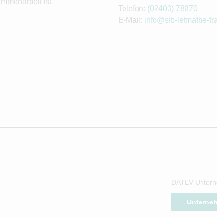
ammenarbeit ist
Telefon:
(02403) 78870
E-Mail:
info@stb-letmathe-tr
DATEV Untern
Unterne