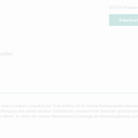
DATEV Arbeitn
Arbeitne
prüfen
 einer besseren Lesbarkeit der Texte wählen wir für unsere Kommunikationskanäl
hteiligung des jeweils anderen Geschlechts, sondern ist im Sinne der sprachlich
 fühlen. Im Sinne der Gender Mainstreaming-Strategie der Bundesregierung vertret