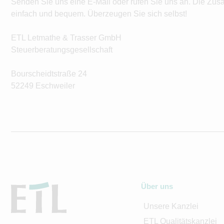
Senden Sie uns eine E-Mail oder rufen Sie uns an. Die Zus
einfach und bequem. Überzeugen Sie sich selbst!
ETL Letmathe & Trasser GmbH
Steuerberatungsgesellschaft
Bourscheidtstraße 24
52249 Eschweiler
Über uns
Unsere Kanzlei
ETL Qualitätskanzlei