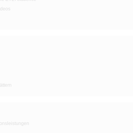
ideos
B
ättern
ionsleistungen