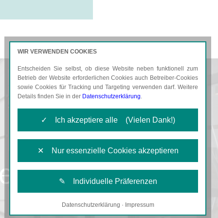
WIR VERWENDEN COOKIES
Entscheiden Sie selbst, ob diese Website neben funktionell zum
AKTUELLES
KARRIERE
Betrieb der Website erforderlichen Cookies auch Betreiber-Cookies
sowie Cookies für Tracking und Targeting verwenden darf. Weitere
Details finden Sie in der
Datenschutzerklärung
.
✓ Ich akzeptiere alle (Vielen Dank!)
✕ Nur essenzielle Cookies akzeptieren
er
✎ Individuelle Präferenzen
Datenschutzerklärung
·
Impressum
Notwendige Cookies